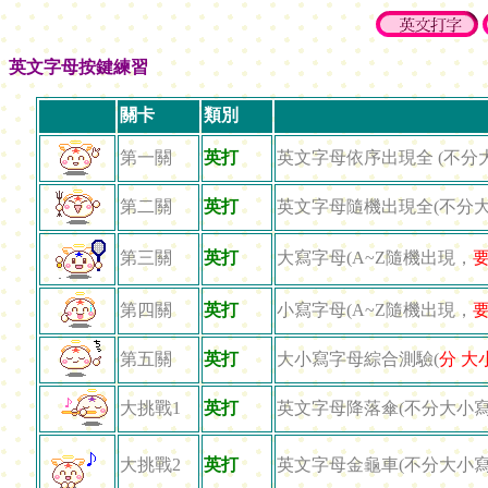
英文字母按鍵練習
關卡
類別
第一關
英打
英文字母依序出現全 (不分
第二關
英打
英文字母隨機出現全(不分大
第三關
英打
大寫字母(A~Z隨機出現，
要
第四關
英打
小寫字母(A~Z隨機出現，
要
第五關
英打
大小寫字母綜合測驗(
分 大
大挑戰1
英打
英文字母降落傘(不分大小寫
大挑戰2
英打
英文字母金龜車(不分大小寫