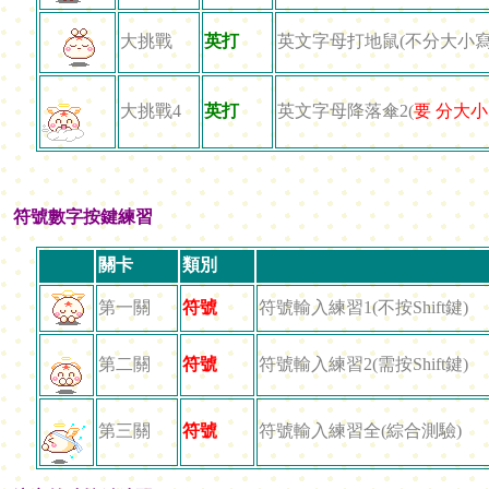
大挑戰
英打
英文字母打地鼠(不分大小寫
大挑戰4
英打
英文字母降落傘2(
要 分大
符號數字按鍵練習
關卡
類別
第一關
符號
符號輸入練習1(不按Shift鍵)
第二關
符號
符號輸入練習2(需按Shift鍵)
第三關
符號
符號輸入練習全(綜合測驗)